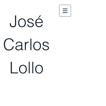
José
Carlos
Lollo