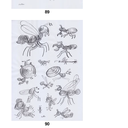
89
90