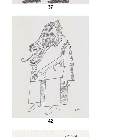
37
42